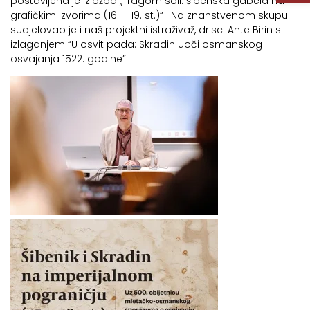
postavljena je izložba „Tragom soli: šibenska gabela na
grafičkim izvorima (16. – 19. st.)“ . Na znanstvenom skupu
sudjelovao je i naš projektni istraživaž, dr.sc. Ante Birin s
izlaganjem “U osvit pada: Skradin uoči osmanskog
osvajanja 1522. godine”.