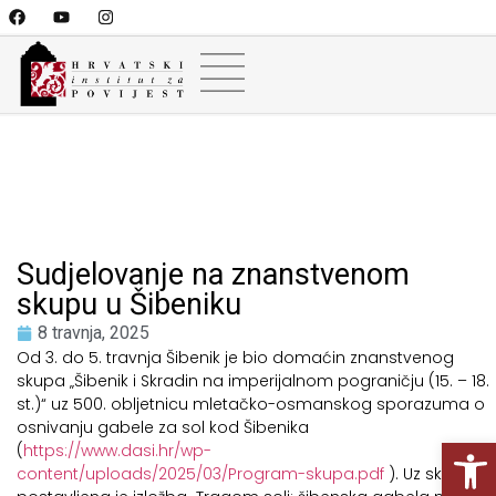
Sudjelovanje na znanstvenom
skupu u Šibeniku
8 travnja, 2025
Od 3. do 5. travnja Šibenik je bio domaćin znanstvenog
skupa „Šibenik i Skradin na imperijalnom pograničju (15. – 18.
st.)“ uz 500. obljetnicu mletačko-osmanskog sporazuma o
osnivanju gabele za sol kod Šibenika
Open
(
https://www.dasi.hr/wp-
content/uploads/2025/03/Program-skupa.pdf
). Uz skup