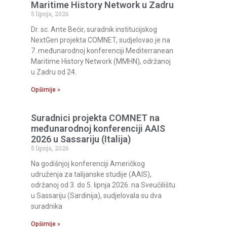
Maritime History Network u Zadru
5 lipnja, 2026
Dr. sc. Ante Bećir, suradnik institucijskog
NextGen projekta COMNET, sudjelovao je na
7. međunarodnoj konferenciji Mediterranean
Maritime History Network (MMHN), održanoj
u Zadru od 24.
Opširnije »
Suradnici projekta COMNET na
međunarodnoj konferenciji AAIS
2026 u Sassariju (Italija)
5 lipnja, 2026
Na godišnjoj konferenciji Američkog
udruženja za talijanske studije (AAIS),
održanoj od 3. do 5. lipnja 2026. na Sveučilištu
u Sassariju (Sardinija), sudjelovala su dva
suradnika
Opširnije »