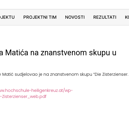
OJEKTU
PROJEKTNI TIM
NOVOSTI
REZULTATI
K
ava Matića na znanstvenom skupu u
lav Matić sudjelovao je na znanstvenom skupu “Die Zisterziense
ww.hochschule-heiligenkreuz.at/wp-
Zisterzienser_web.pdf