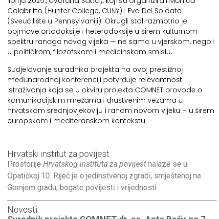
lipnja 2026., dvorana Satta), koji su organizirali Monica
Calabritto (Hunter College, CUNY) i Eva Del Soldato
(Sveučilište u Pennsylvaniji). Okrugli stol razmotrio je
pojmove ortodoksije i heterodoksije u širem kulturnom
spektru ranoga novog vijeka — ne samo u vjerskom, nego i
u političkom, filozofskom i medicinskom smislu.
Sudjelovanje suradnika projekta na ovoj prestižnoj
međunarodnoj konferenciji potvrđuje relevantnost
istraživanja koja se u okviru projekta COMNET provode o
komunikacijskim mrežama i društvenim vezama u
hrvatskom srednjovjekovlju i ranom novom vijeku – u širem
europskom i mediteranskom kontekstu.
Hrvatski institut za povijest
Prostorije
Hrvatskog instituta za povijest
nalaze se u
Opatičkoj 10. Riječ je o jedinstvenoj zgradi, smještenoj na
Gornjem gradu, bogate povijesti i vrijednosti
Novosti