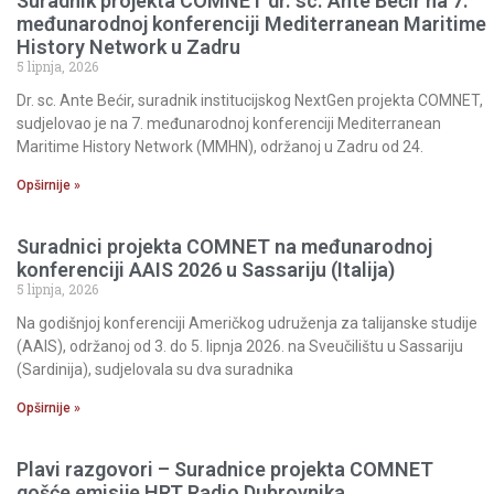
Suradnik projekta COMNET dr. sc. Ante Bećir na 7.
međunarodnoj konferenciji Mediterranean Maritime
History Network u Zadru
5 lipnja, 2026
Dr. sc. Ante Bećir, suradnik institucijskog NextGen projekta COMNET,
sudjelovao je na 7. međunarodnoj konferenciji Mediterranean
Maritime History Network (MMHN), održanoj u Zadru od 24.
Opširnije »
Suradnici projekta COMNET na međunarodnoj
konferenciji AAIS 2026 u Sassariju (Italija)
5 lipnja, 2026
Na godišnjoj konferenciji Američkog udruženja za talijanske studije
(AAIS), održanoj od 3. do 5. lipnja 2026. na Sveučilištu u Sassariju
(Sardinija), sudjelovala su dva suradnika
Opširnije »
Plavi razgovori – Suradnice projekta COMNET
gošće emisije HRT Radio Dubrovnika