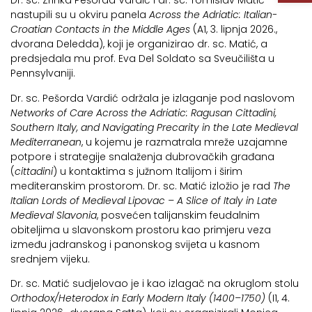
Dr. sc. Zrinka Pešorda Vardić i dr. sc. Tomislav Matić
nastupili su u okviru panela
Across the Adriatic: Italian-
Croatian Contacts in the Middle Ages
(A1, 3. lipnja 2026.,
dvorana Deledda), koji je organizirao dr. sc. Matić, a
predsjedala mu prof. Eva Del Soldato sa Sveučilišta u
Pennsylvaniji.
Dr. sc. Pešorda Vardić održala je izlaganje pod naslovom
Networks of Care Across the Adriatic: Ragusan Cittadini,
Southern Italy, and Navigating Precarity in the Late Medieval
Mediterranean
, u kojemu je razmatrala mreže uzajamne
potpore i strategije snalaženja dubrovačkih građana
(
cittadini
) u kontaktima s južnom Italijom i širim
mediteranskim prostorom. Dr. sc. Matić izložio je rad
The
Italian Lords of Medieval Lipovac – A Slice of Italy in Late
Medieval Slavonia
, posvećen talijanskim feudalnim
obiteljima u slavonskom prostoru kao primjeru veza
između jadranskog i panonskog svijeta u kasnom
srednjem vijeku.
Dr. sc. Matić sudjelovao je i kao izlagač na okruglom stolu
Orthodox/Heterodox in Early Modern Italy (1400–1750)
(I1, 4.